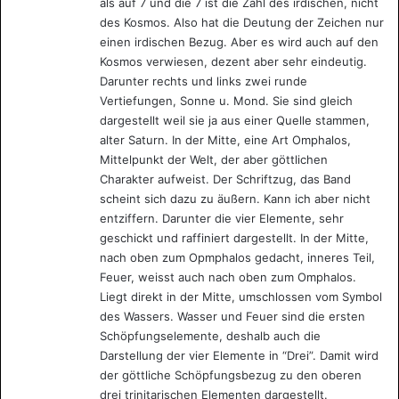
Despite the available versions, they are considered
als auf 7 und die 7 ist die Zahl des irdischen, nicht
des Kosmos. Also hat die Deutung der Zeichen nur
incomplete and do not fully explain the meaning of this
einen irdischen Bezug. Aber es wird auch auf den
artifact. Its true purpose, as well as the complexity of the
Kosmos verwiesen, dezent aber sehr eindeutig.
images on it, remain a mystery.
Darunter rechts und links zwei runde
Vertiefungen, Sonne u. Mond. Sie sind gleich
dargestellt weil sie ja aus einer Quelle stammen,
Ancient
Egypt
alter Saturn. In der Mitte, eine Art Omphalos,
Mittelpunkt der Welt, der aber göttlichen
Charakter aufweist. Der Schriftzug, das Band
scheint sich dazu zu äußern. Kann ich aber nicht
entziffern. Darunter die vier Elemente, sehr
geschickt und raffiniert dargestellt. In der Mitte,
nach oben zum Opmphalos gedacht, inneres Teil,
Feuer, weisst auch nach oben zum Omphalos.
Liegt direkt in der Mitte, umschlossen vom Symbol
des Wassers. Wasser und Feuer sind die ersten
Schöpfungselemente, deshalb auch die
Darstellung der vier Elemente in “Drei”. Damit wird
der göttliche Schöpfungsbezug zu den oberen
drei trinitarischen Elementen dargestellt.