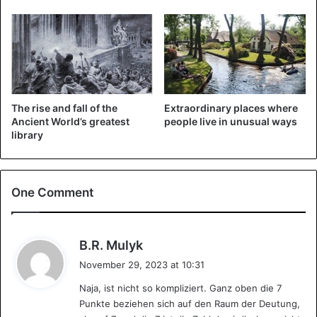
The rise and fall of the
Extraordinary places where
Ancient World’s greatest
people live in unusual ways
library
One Comment
The presence of a large number of various holes was
s
B.R. Mulyk
explained by technical purposes, allegedly they were
a
November 29, 2023 at 10:31
needed for the flow of oils and other liquids needed for
y
embalming.
Naja, ist nicht so kompliziert. Ganz oben die 7
s
Punkte beziehen sich auf den Raum der Deutung,
: